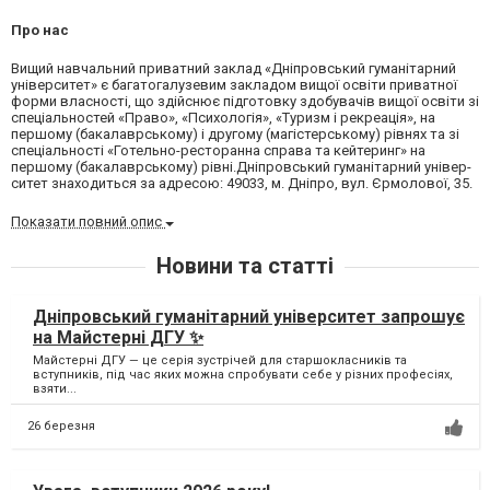
Про нас
Вищий навчальний приватний заклад «Дніпровський гуманітарний
університет» є багатогалузевим закладом вищої освіти приватної
форми власності, що здійснює підготовку здобу­вачів вищої освіти зі
спеціальностей «Право», «Психологія», «Туризм і рекреація», на
першому (бакалаврському) і другому (магістерському) рівнях та зі
спеціальності «Готельно-ресторанна справа та кейтеринг» на
першому (бакалаврському) рівні.Дніпровський гуманітарний універ­
ситет знаходиться за адресою: 49033, м. Дніпро, вул. Єрмолової, 35.
Показати повний опис
Новини та статті
Дніпровський гуманітарний університет запрошує
на Майстерні ДГУ ✨
Майстерні ДГУ — це серія зустрічей для старшокласників та
вступників, під час яких можна спробувати себе у різних професіях,
взяти...
26 березня