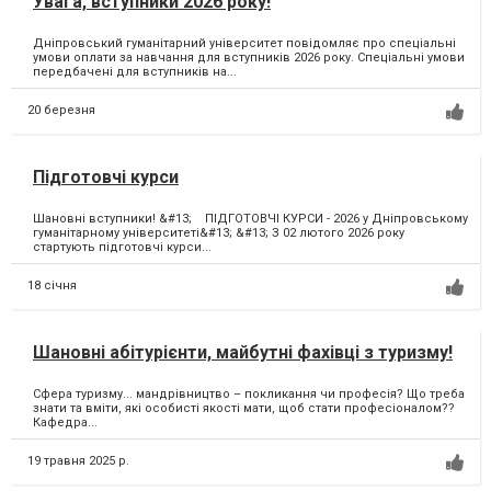
Увага, вступники 2026 року!
Дніпровський гуманітарний університет повідомляє про спеціальні
умови оплати за навчання для вступників 2026 року. Спеціальні умови
передбачені для вступників на...
20 березня
Підготовчі курси
Шановні вступники! &#13; ПІДГОТОВЧІ КУРСИ - 2026 у Дніпровському
гуманітарному університеті&#13; &#13; З 02 лютого 2026 року
стартують підготовчі курси...
18 січня
Шановні абітурієнти, майбутні фахівці з туризму!
Сфера туризму... мандрівництво – покликання чи професія? Що треба
знати та вміти, які особисті якості мати, щоб стати професіоналом??
Кафедра...
19 травня 2025 р.