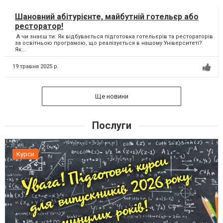
Шановний абітурієнте, майбутній готельєр або
ресторатор!
А чи знаєш ти: Як відбувається підготовка готельєрів та рестораторів
за освітньою програмою, що реалізується в нашому Університеті?
Як...
19 травня 2025 р.
Ще новини
Послуги
Курси