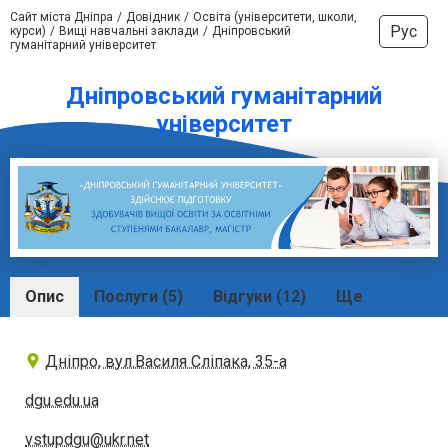
Сайт міста Дніпра
Довідник
Освіта (університети, школи,
Рус
курси)
Вищі навчальні заклади
Дніпровський
гуманітарний університет
Дніпровський гуманітарний
університет
Опис
Послуги (5)
Відгуки (12)
Ще
Дніпро, вул.Василя Сліпака, 35-а
dgu.edu.ua
vstupdgu@ukr.net