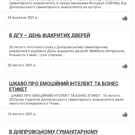
гуманітарного університету із представниками Асоціації UCM-Italy. Від
Дніпровського гуманітарного університету на зустрічі...
24 березня 2021 р.
В ДГУ – ДЕНЬ ВІДКРИТИХ ДВЕРЕЙ
20 лютого поточного року у Дніпровському гуманітарному
університеті відбувся День відкритих дверей. Майбутні абітурієнти,
більшість з яких – учні старших...
20 лютого 2021 р.
ЦІКАВО ПРО ЕМОЦІЙНИЙ ІНТЕЛЕКТ ТА БІЗНЕС
ЕТИКЕТ
ЦІКАВО ПРО ЕМОЦІЙНИЙ ІНТЕЛЕКТ ТА БІЗНЕС ЕТИКЕТ 16 лютого
2021року студенти Дніпровського гуманітарного університету мали
змогу поспілкуватися з Чіомa...
16 лютого 2021 р.
В ДНІПРОВСЬКОМУ ГУМАНІТАРНОМУ