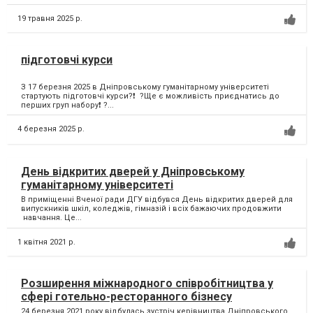
19 травня 2025 р.
підготовчі курси
З 17 березня 2025 в Дніпровському гуманітарному університеті
стартують підготовчі курси?❗️ ?Ще є можливість приєднатись до
перших груп набору❗️ ?...
4 березня 2025 р.
День відкритих дверей у Дніпровському
гуманітарному університеті
В приміщенні Вченої ради ДГУ відбувся День відкритих дверей для
випускників шкіл, коледжів, гімназій і всіх бажаючих продовжити
навчання. Це...
1 квітня 2021 р.
Розширення міжнародного співробітництва у
сфері готельно-ресторанного бізнесу
24 березня 2021 року відбулась зустріч керівництва Дніпровського