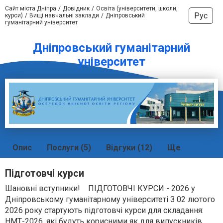
Сайт міста Дніпра
Довідник
Освіта (університети, школи,
Рус
курси)
Вищі навчальні заклади
Дніпровський
гуманітарний університет
Дніпровський гуманітарний
університет
Опис
Послуги (5)
Відгуки (12)
Ще
Підготовчі курси
Шановні вступники! ПІДГОТОВЧІ КУРСИ - 2026 у
Дніпровському гуманітарному університеті З 02 лютого
2026 року стартують підготовчі курси для складання:
НМТ-2026, які будуть корисними як для випускників