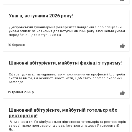
Увага, вступники 2026 року!
Дніпровський гуманітарний університет повідомляє про спеціальні
умови оплати за навчання для вступників 2026 року. Спеціальні умови
передбачені для вступників на...
20 березня
Шановні абітурієнти, майбутні фахівці з туризму!
Сфера туризму... мандрівництво – покликання чи професія? Що треба
знати та вміти, які особисті якості мати, щоб стати професіоналом??
Кафедра...
19 травня 2025 р.
Шановний абітурієнте, майбутній готельєр або
ресторатор!
А чи знаєш ти: Як відбувається підготовка готельєрів та рестораторів
за освітньою програмою, що реалізується в нашому Університеті?
Як...