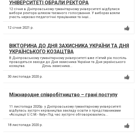
УНІВЕРСИТЕТІ ОБРАЛИ РЕКТОРА
12 січня в Дніпровському гуманітарному університеті відбулися
вибори ректора шляхом таємного голосування. У виборах взяли
участь науково-педагогічні працівники та інші...
12 січня 2021 р.
ВІКТОРИНА ДО ДНЯ ЗАХИСНИКА УКРАЇНИ ТА ДНЯ
УКРАЇНСЬКОГО КОЗАЦТВА
В Дніпровському гуманітарному університеті вже п’ятий рік поспіль
проводяться заходи до Дня захисника України та Дня українського
козацтва. День захисника...
30 листопада 2020 р.
Міжнародне співробітництво – грані поступу
11 листопада 2020р. у Дніпровському гуманітарному університеті
відбулась зустріч керівництва закладу освіти з представниками
«Асоціації U.C.M.- Italy».Під час зустрічі обговорювались...
18 листопада 2020 р.