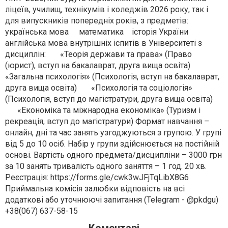
ліцеїв, училищ, технікумів і коледжів 2026 року, так і
для випускників попередніх років, з предметів:
українська мова математика історія України
англійська мова внутрішніх іспитів в Університеті з
дисциплін: «Теорія держави та права» (Право
(юрист), вступ на бакалаврат, друга вища освіта)
«Загальна психологія» (Психологія, вступ на бакалаврат,
друга вища освіта) «Психологія та соціологія»
(Психологія, вступ до магістратури, друга вища освіта)
«Економіка та міжнародна економіка» (Туризм і
рекреація, вступ до магістратури) Формат навчання –
онлайн, дні та час занять узгоджуються з групою. У групі
від 5 до 10 осіб. Набір у групи здійснюється на постійній
основі. Вартість одного предмета/дисципліни – 3000 грн
за 10 занять тривалість одного заняття – 1 год. 20 хв.
Реєстрація: https://forms.gle/cwk3wJFjTqLibX8G6
Приймальна комісія залюбки відповість на всі
додаткові або уточнюючі запитання (Telegram - @pkdgu)
+38(067) 637-58-15